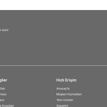
 olun!
giler
Hızlı Erişim
ları
Anasayfa
şmesi
Müşteri Hizmetleri
esi
Yeni Ürünler
e Koşulları
Sepetim