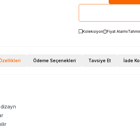
Koleksiyon
Fiyat Alarmı
Tahmi
zellikleri
Ödeme Seçenekleri
Tavsiye Et
İade Ko
 dizayn
ar
ilir