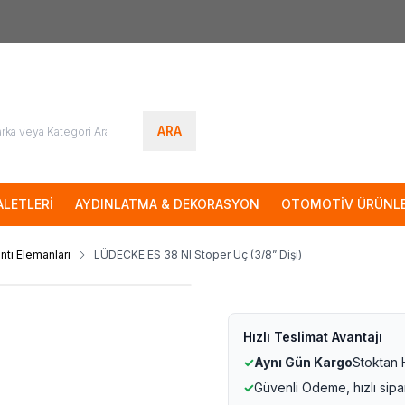
7000tl
ÜZERİ SİPARİŞLERİNİZDE KARGO ÜCRETSİZ
ARA
LETLERİ
AYDINLATMA & DEKORASYON
OTOMOTİV ÜRÜNLE
antı Elemanları
LÜDECKE ES 38 NI Stoper Uç (3/8” Dişi)
Hızlı Teslimat Avantajı
✓
Aynı Gün Kargo
Stoktan
✓
Güvenli Ödeme, hızlı sipa