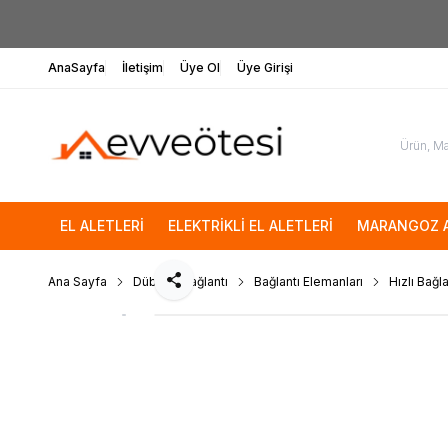
AnaSayfa
İletişim
Üye Ol
Üye Girişi
EL ALETLERİ
ELEKTRİKLİ EL ALETLERİ
MARANGOZ A
Ana Sayfa
Dübel & Bağlantı
Bağlantı Elemanları
Hızlı Bağl
Paylaş