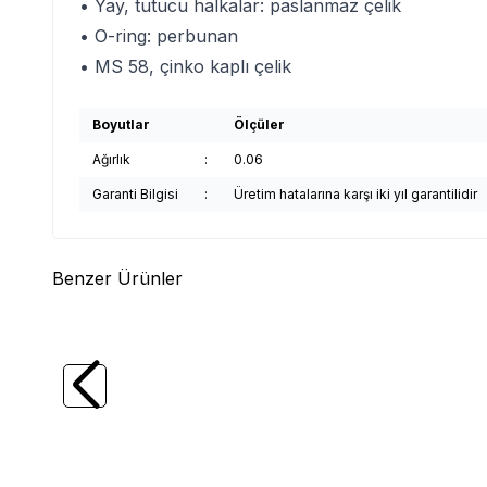
• Yay, tutucu halkalar: paslanmaz çelik
• O-ring: perbunan
• MS 58, çinko kaplı çelik
Boyutlar
Ölçüler
Ağırlık
:
0.06
Garanti Bilgisi
:
Üretim hatalarına karşı iki yıl garantilidir
Benzer Ürünler
(0)
WERT
WERT 2409 Kablo Bağı (7.6x380
WERT
mm, 100 adet)
Parça)
417,51
TL
244,