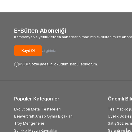
E-Bülten Aboneliği
Kampanya ve yeniliklerden haberdar olmak için e-bültenimize abone
Kayıt Ol
KVKK Sözleşmesi'ni
okudum, kabul ediyorum.
Popüler Kategoriler
Önemli Bil
Evolution Metal Testereleri
Teslimat Koşul
Beavercraft Ahşap Oyma Bıçakları
Üyelik Sözle
Troy Mengeneler
Satış Sözleşm
Sun-Fix Macun Kaynaklar
Garanti ve İad