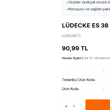
✓
Ürünler sevkiyat öncesi ö
✓
Koruyucu ve sağlam pak
LÜDECKE ES 38 N
LUDECKE
90,99
TL
Havale fiyatı
86,44
TL
%
5
extra in
:
Tedarikçi Ürün Kodu
:
Ürün Kodu
: