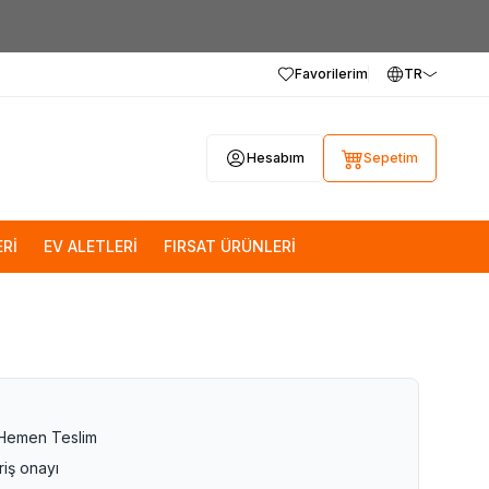
Favorilerim
TR
Hesabım
Sepetim
Rİ
EV ALETLERİ
FIRSAT ÜRÜNLERİ
 Hemen Teslim
riş onayı