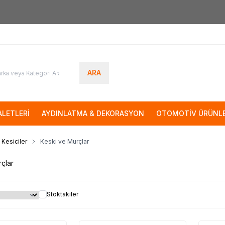
7000tl
ÜZERİ SİPARİŞLERİNİZDE KARGO ÜCRETSİZ
ARA
LETLERİ
AYDINLATMA & DEKORASYON
OTOMOTİV ÜRÜNLE
 Kesiciler
Keski ve Murçlar
çlar
Stoktakiler