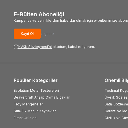
E-Bülten Aboneliği
Kampanya ve yeniliklerden haberdar olmak için e-bültenimize abone
Kayıt Ol
KVKK Sözleşmesi'ni
okudum, kabul ediyorum.
Popüler Kategoriler
Önemli Bil
Evolution Metal Testereleri
Teslimat Koşul
Beavercraft Ahşap Oyma Bıçakları
Üyelik Sözle
Troy Mengeneler
Satış Sözleşm
Sun-Fix Macun Kaynaklar
Garanti ve İad
Fırsat Ürünleri
Gizlilik ve Gü