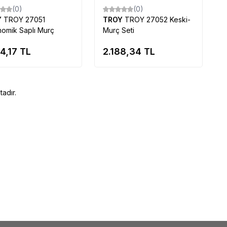
(0)
(0)
Y
TROY 27051
TROY
TROY 27052 Keski-
omik Saplı Murç
Murç Seti
4,17
TL
2.188,34
TL
adır.