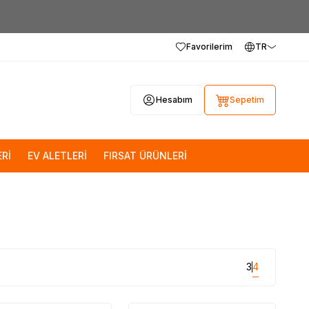
Favorilerim
TR
Hesabım
Sepetim
Rİ
EV ALETLERİ
FIRSAT ÜRÜNLERİ
3
4
Tükendi
Tükendi