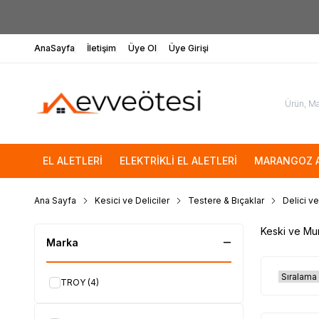
AnaSayfa
İletişim
Üye Ol
Üye Girişi
EL ALETLERİ
ELEKTRİKLİ EL ALETLERİ
MARANGOZ A
Ana Sayfa
Kesici ve Deliciler
Testere & Bıçaklar
Delici ve
Keski ve Mur
Marka
TROY
(4)