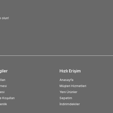
 olun!
giler
Hızlı Erişim
ları
Anasayfa
şmesi
Müşteri Hizmetleri
esi
Yeni Ürünler
e Koşulları
Sepetim
venlik
İndirimdekiler