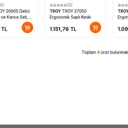
(0)
(0)
OY 26905 Delici
TROY
TROY 27050
TRO
i ve Kanca Seti, 9
Ergonomik Saplı Keski
Ergon
TL
1.151,76
TL
1.09
Toplam
4
ürün bulunmakt