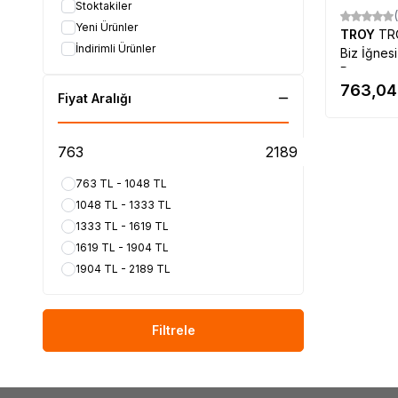
Stoktakiler
Yeni Ürünler
TROY
TR
İndirimli Ürünler
Biz İğnes
Parça
763,04
Fiyat Aralığı
763 TL - 1048 TL
1048 TL - 1333 TL
1333 TL - 1619 TL
1619 TL - 1904 TL
1904 TL - 2189 TL
Filtrele