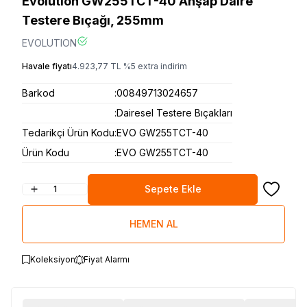
Evolution GW255TCT-40 Ahşap Daire
Testere Bıçağı, 255mm
EVOLUTION
Havale fiyatı
4.923,77
TL
%
5
extra indirim
Barkod
:
00849713024657
:
Dairesel Testere Bıçakları
Tedarikçi Ürün Kodu
:
EVO GW255TCT-40
Ürün Kodu
:
EVO GW255TCT-40
Sepete Ekle
Favoriye
HEMEN AL
Koleksiyon
Fiyat Alarmı