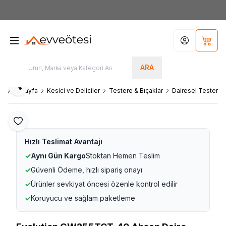
7000tl
ÜZERİ SİPARİŞLERİNİZDE KARGO ÜCRETSİZ
Hesabım
Sepet
ARA
Paylaş
Ana Sayfa
Kesici ve Deliciler
Testere & Bıçaklar
Dairesel Testere B
Favoriye Ekle
Hızlı Teslimat Avantajı
✓
Aynı Gün Kargo
Stoktan Hemen Teslim
✓
Güvenli Ödeme, hızlı sipariş onayı
✓
Ürünler sevkiyat öncesi özenle kontrol edilir
✓
Koruyucu ve sağlam paketleme