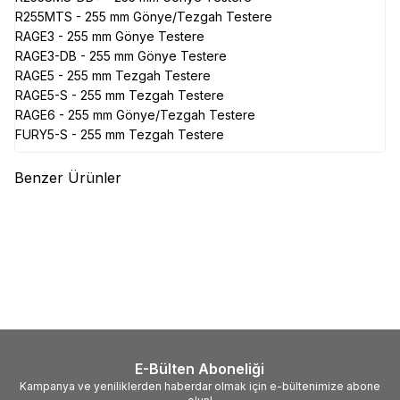
R255MTS - 255 mm Gönye/Tezgah Testere
RAGE3 - 255 mm Gönye Testere
RAGE3-DB - 255 mm Gönye Testere
RAGE5 - 255 mm Tezgah Testere
RAGE5-S - 255 mm Tezgah Testere
RAGE6 - 255 mm Gönye/Tezgah Testere
FURY5-S - 255 mm Tezgah Testere
Benzer Ürünler
(0)
(0)
EVOLUTION
Evolution
EVOLUTION
Evolution
T355TCT-90CS İnce Çelik
S355TCT-90CS Paslanmaz
Daire Testere Bıçağı, 355mm
Çelik Daire Testere Bıçağı,
14.512,18
TL
14.512,18
TL
355mm
E-Bülten Aboneliği
Kampanya ve yeniliklerden haberdar olmak için e-bültenimize abone