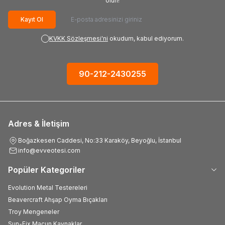
olun!
Kayıt Ol
KVKK Sözleşmesi'ni
okudum, kabul ediyorum.
90-212-2430255
Adres & İletişim
Boğazkesen Caddesi, No:33 Karaköy, Beyoğlu, İstanbul
info@evveotesi.com
Popüler Kategoriler
Evolution Metal Testereleri
Beavercraft Ahşap Oyma Bıçakları
Troy Mengeneler
Sun-Fix Macun Kaynaklar