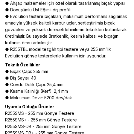
● Ahşap malzemeler için özel olarak tasarlanmış bıçak yapısı
● Dönüşümlü Üst Eğimli diş profili.
● Evolution testere bıçakları, maksimum performans sağlamak
amacıyla yüksek kaliteli karbür uçlar, sertleştirilmiş bıçak
gövdeleri ve yüksek dereceli lehimleme teknikleri kullanılarak
üretilmiştir. Bu sayede üretkenlik, kesim kalitesi ve bıçağın
kullanım ömrü artırılmıştır.
● R255TBL model tezgâh tipi testere veya 255 mm’lik
Evolution gönye testerelerle kullanım için uygundur.
Teknik Özellikler
● Bıçak Çapı: 255 mm
● Diş Sayısı: 40
● Gövde Delik Çapı: 25,4 mm
● Kesme Kalınlığı (Kerf): 2,4 mm
● Maksimum Devir: 5200 dev/dak
Uyumlu Olduğu Ürünler
R255SMS - 255 mm Gönye Testere
R255SMS+ - 255 mm Gönye Testere
R255SMS-DB - 255 mm Gönye Testere
R255SMS-DB+ - 255 mm Gönye Testere