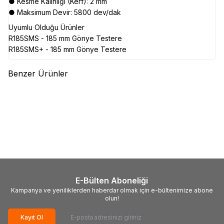
● Kesme Kalınlığı (Kerf): 2 mm
● Maksimum Devir: 5800 dev/dak
Uyumlu Olduğu Ürünler
R185SMS - 185 mm Gönye Testere
R185SMS+ - 185 mm Gönye Testere
Benzer Ürünler
(0)
(0)
EVOLUTION
Evolution
EVOLUTION
Evolution
T355TCT-90CS İnce Çelik
S355TCT-90CS Paslanmaz
Daire Testere Bıçağı, 355mm
Çelik Daire Testere Bıçağı,
14.512,18
TL
14.512,18
TL
355mm
E-Bülten Aboneliği
Kampanya ve yeniliklerden haberdar olmak için e-bültenimize abone
olun!
Kayıt Ol