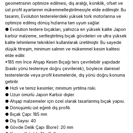
geometrisinin optimize edilmesi, diş aralığı, koniklik, ofset ve
üst profil ayarlarının mükemmelleştirilmesiyle elde edilmiştir. Bu
tasarım, Evolution testerelerdeki yüksek tork motorlarına ve
optimize edilmiş dönüş hızlarına tam uyum sağlar.
● Evolution testere bıçakları, yalnızca en yüksek kalite Japon
karbür malzeme, sertleştirilmiş bıçak gövdeleri ve ultra yüksek
kalite lehimleme teknikleri kullanılarak üretilmiştir. Bu sayede
düşük titreşim, minimum salınım ve mükemmel kesim kalitesi
elde edilir.
*185 mm İnce Ahşap Kesim Bıçağı ters çevrilebilir yapıdadır
(baskı yönü testereye doğru çevrilerek), böylece dairesel
testerelerde veya profil kesmelerde, diş yönü doğru konuma
getirilir.
● Hızlı ve temiz kesimler, minimum yırtılma riski.
● Uzun ömürlü Japon Karbür dişler.
● Ahşap malzemeler için özel olarak tasarlanmış bıçak yapısı.
● Dönüşümlü üst eğimli diş profili.
● Bıçak Çapı: 185 mm
● Diş Sayısı: 40
● Gövde Delik Çapı (Bore): 20 mm