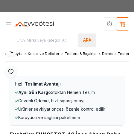
7000tl
ÜZERİ SİPARİŞLERİNİZDE KARGO ÜCRETSİZ
Hesabım
Sepet
ARA
Paylaş
Ana Sayfa
Kesici ve Deliciler
Testere & Bıçaklar
Dairesel Testere B
Favoriye Ekle
Hızlı Teslimat Avantajı
✓
Aynı Gün Kargo
Stoktan Hemen Teslim
✓
Güvenli Ödeme, hızlı sipariş onayı
✓
Ürünler sevkiyat öncesi özenle kontrol edilir
✓
Koruyucu ve sağlam paketleme