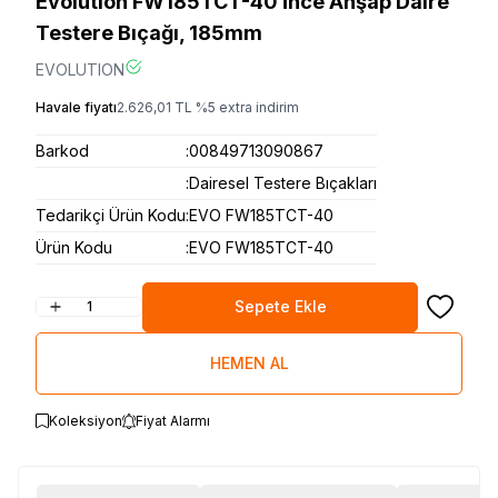
Evolution FW185TCT-40 İnce Ahşap Daire
Testere Bıçağı, 185mm
EVOLUTION
Havale fiyatı
2.626,01
TL
%
5
extra indirim
Barkod
:
00849713090867
:
Dairesel Testere Bıçakları
Tedarikçi Ürün Kodu
:
EVO FW185TCT-40
Ürün Kodu
:
EVO FW185TCT-40
Sepete Ekle
Favoriye
HEMEN AL
Koleksiyon
Fiyat Alarmı