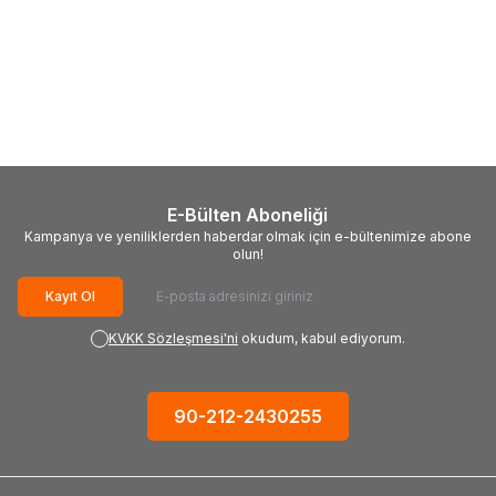
(0)
(0)
EVOLUTION
Evolution
EVOLUTION
Evolution
T355TCT-90CS İnce Çelik
S355TCT-90CS Paslanmaz
Daire Testere Bıçağı, 355mm
Çelik Daire Testere Bıçağı,
14.512,18
TL
14.512,18
TL
355mm
E-Bülten Aboneliği
Kampanya ve yeniliklerden haberdar olmak için e-bültenimize abone
olun!
Kayıt Ol
KVKK Sözleşmesi'ni
okudum, kabul ediyorum.
90-212-2430255