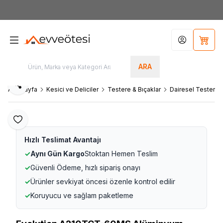
7000tl
ÜZERİ SİPARİŞLERİNİZDE KARGO ÜCRETSİZ
Hesabım
Sepet
ARA
Paylaş
Ana Sayfa
Kesici ve Deliciler
Testere & Bıçaklar
Dairesel Testere B
Favoriye Ekle
Hızlı Teslimat Avantajı
✓
Aynı Gün Kargo
Stoktan Hemen Teslim
✓
Güvenli Ödeme, hızlı sipariş onayı
✓
Ürünler sevkiyat öncesi özenle kontrol edilir
✓
Koruyucu ve sağlam paketleme