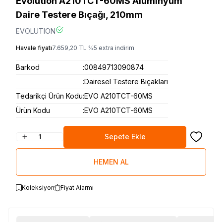
Evolution A210TCT-60MS Alüminyum
Daire Testere Bıçağı, 210mm
EVOLUTION
Havale fiyatı
7.659,20
TL
%
5
extra indirim
Barkod
:
00849713090874
:
Dairesel Testere Bıçakları
Tedarikçi Ürün Kodu
:
EVO A210TCT-60MS
Ürün Kodu
:
EVO A210TCT-60MS
Sepete Ekle
Favoriye
HEMEN AL
Koleksiyon
Fiyat Alarmı