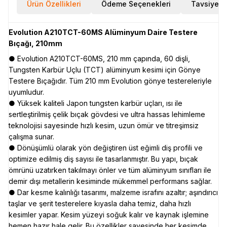
Ürün Özellikleri
Ödeme Seçenekleri
Tavsiye E
Evolution A210TCT-60MS Alüminyum Daire Testere
Bıçağı, 210mm
● Evolution A210TCT-60MS, 210 mm çapında, 60 dişli,
Tungsten Karbür Uçlu (TCT) alüminyum kesimi için Gönye
Testere Bıçağıdır. Tüm 210 mm Evolution gönye testereleriyle
uyumludur.
● Yüksek kaliteli Japon tungsten karbür uçları, ısı ile
sertleştirilmiş çelik bıçak gövdesi ve ultra hassas lehimleme
teknolojisi sayesinde hızlı kesim, uzun ömür ve titreşimsiz
çalışma sunar.
● Dönüşümlü olarak yön değiştiren üst eğimli diş profili ve
optimize edilmiş diş sayısı ile tasarlanmıştır. Bu yapı, bıçak
ömrünü uzatırken takılmayı önler ve tüm alüminyum sınıfları ile
demir dışı metallerin kesiminde mükemmel performans sağlar.
● Dar kesme kalınlığı tasarımı, malzeme israfını azaltır; aşındırıcı
taşlar ve şerit testerelere kıyasla daha temiz, daha hızlı
kesimler yapar. Kesim yüzeyi soğuk kalır ve kaynak işlemine
hemen hazır hale gelir. Bu özellikler sayesinde her kesimde