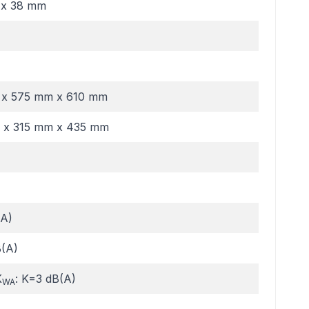
 x 38 mm
 x 575 mm x 610 mm
 x 315 mm x 435 mm
(A)
B(A)
K
: K=3 dB(A)
WA