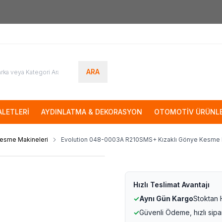
7000tl
ÜZERİ SİPARİŞLERİNİZDE KARGO ÜCRETSİZ
ARA
LETLERİ
AYDINLATMA & DEKORASYON
OTOMOTİV ÜRÜNLE
esme Makineleri
Evolution 048-0003A R210SMS+ Kızaklı Gönye Kesme
Hızlı Teslimat Avantajı
✓
Aynı Gün Kargo
Stoktan
✓
Güvenli Ödeme, hızlı sipa