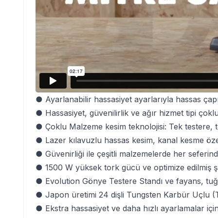
● Ayarlanabilir hassasiyet ayarlarıyla hassas çapr
● Hassasiyet, güvenilirlik ve ağır hizmet tipi çok
● Çoklu Malzeme kesim teknolojisi: Tek testere, 
● Lazer kılavuzlu hassas kesim, kanal kesme özel
● Güvenirliği ile çeşitli malzemelerde her seferi
● 1500 W yüksek tork gücü ve optimize edilmiş şa
● Evolution Gönye Testere Standı ve fayans, tuğla 
● Japon üretimi 24 dişli Tungsten Karbür Uçlu (
● Ekstra hassasiyet ve daha hızlı ayarlamalar için i