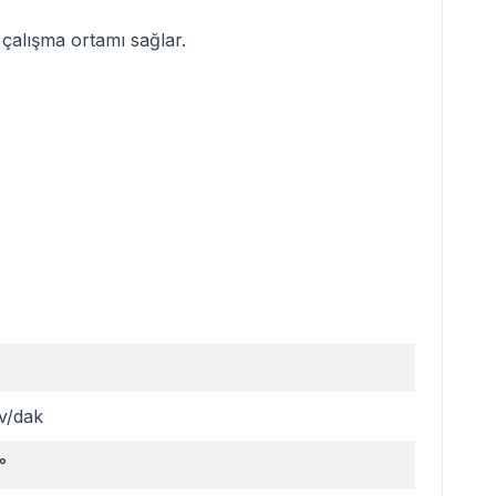
 çalışma ortamı sağlar.
v/dak
°