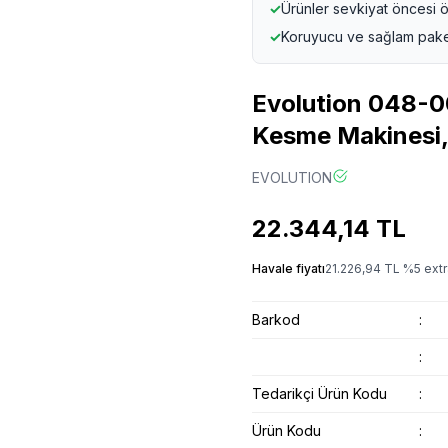
✓
Ürünler sevkiyat öncesi ö
✓
Koruyucu ve sağlam pak
Evolution 048-
Kesme Makinesi
EVOLUTION
22.344,14
TL
Havale fiyatı
21.226,94
TL
%
5
extr
Barkod
:
:
Tedarikçi Ürün Kodu
:
Ürün Kodu
: