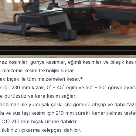
az kesimler, gönye kesimler, eğimli kesimler ve bileşik kesi
lu malzeme kesim teknolijisi sunar.
tek bıçak ile tüm malzemeleri keser.*
liği, 230 mm kızak, 0˚ - 45˚ eğim ve 50° - 50° gönye ayarl
nde pürüzsüz ve kare kesim sağlar.
nzımanı ile yumuşak çelik, çivi gömülü ahşap ve daha fazl
ve süs taşı kesimi için 210 mm sürekli kenarlı elmas testere
TCT) 210 mm bıçak ürüne dahildir.
kili hızlı çıkarma kelepçesi dahildir.