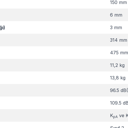
150 mm
6 mm
ğı)
3 mm
314 mm
475 mm
11,2 kg
13,8 kg
96.5 dB
109.5 d
K
ve 
pA
Sınıf 2