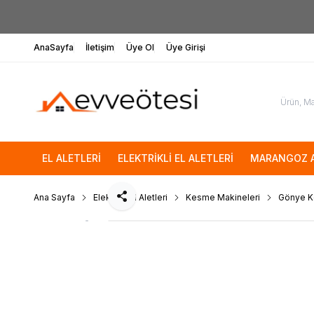
AnaSayfa
İletişim
Üye Ol
Üye Girişi
EL ALETLERİ
ELEKTRİKLİ EL ALETLERİ
MARANGOZ A
Ana Sayfa
Elektrikli El Aletleri
Kesme Makineleri
Gönye K
Paylaş