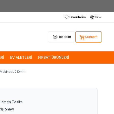
Favorilerim
TR
Hesabım
Sepetim
Rİ
EV ALETLERİ
FIRSAT ÜRÜNLERİ
 Makinesi, 210mm
 Hemen Teslim
riş onayı