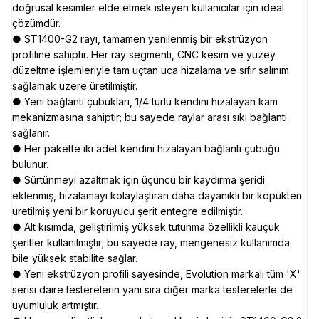
doğrusal kesimler elde etmek isteyen kullanıcılar için ideal
çözümdür.
● ST1400-G2 rayı, tamamen yenilenmiş bir ekstrüzyon
profiline sahiptir. Her ray segmenti, CNC kesim ve yüzey
düzeltme işlemleriyle tam uçtan uca hizalama ve sıfır salınım
sağlamak üzere üretilmiştir.
● Yeni bağlantı çubukları, 1/4 turlu kendini hizalayan kam
mekanizmasına sahiptir; bu sayede raylar arası sıkı bağlantı
sağlanır.
● Her pakette iki adet kendini hizalayan bağlantı çubuğu
bulunur.
● Sürtünmeyi azaltmak için üçüncü bir kaydırma şeridi
eklenmiş, hizalamayı kolaylaştıran daha dayanıklı bir köpükten
üretilmiş yeni bir koruyucu şerit entegre edilmiştir.
● Alt kısımda, geliştirilmiş yüksek tutunma özellikli kauçuk
şeritler kullanılmıştır; bu sayede ray, mengenesiz kullanımda
bile yüksek stabilite sağlar.
● Yeni ekstrüzyon profili sayesinde, Evolution markalı tüm 'X'
serisi daire testerelerin yanı sıra diğer marka testerelerle de
uyumluluk artmıştır.