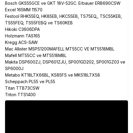
Bosch GKS55GCE ve GKT 18V-52GC. Erbauer ERB690CSW
Excel 165MM 11570
Festool RHK55EQ, HK85EB, HKC55EB, TS75EQ,, TSC55KEB,
TS55FEQ, TS55FEBQ ve TS60KEB
Hikoki C3606DPA
Holzmann TAS165
Kregg ACS-SAW
Mac Allister MSPS1200MAFELL MT55CC VE MT5518MBL
Mafell MT55CC ve MT5518MBL
Makita DSP600ZJ, DSP601ZJU, SP001GD202, SP001GZ03 ve
SP6000J
Metabo KT18LTX66BL, KS85FS ve MKS18LTX58
Scheppach PL55 ve PL55
Titan TTB73CSW
Triton TTS1400