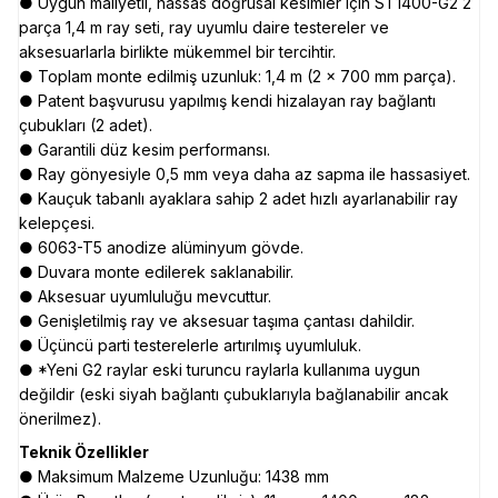
● Uygun maliyetli, hassas doğrusal kesimler için ST1400-G2 2
parça 1,4 m ray seti, ray uyumlu daire testereler ve
aksesuarlarla birlikte mükemmel bir tercihtir.
● Toplam monte edilmiş uzunluk: 1,4 m (2 x 700 mm parça).
● Patent başvurusu yapılmış kendi hizalayan ray bağlantı
çubukları (2 adet).
● Garantili düz kesim performansı.
● Ray gönyesiyle 0,5 mm veya daha az sapma ile hassasiyet.
● Kauçuk tabanlı ayaklara sahip 2 adet hızlı ayarlanabilir ray
kelepçesi.
● 6063-T5 anodize alüminyum gövde.
● Duvara monte edilerek saklanabilir.
● Aksesuar uyumluluğu mevcuttur.
● Genişletilmiş ray ve aksesuar taşıma çantası dahildir.
● Üçüncü parti testerelerle artırılmış uyumluluk.
● *Yeni G2 raylar eski turuncu raylarla kullanıma uygun
değildir (eski siyah bağlantı çubuklarıyla bağlanabilir ancak
önerilmez).
Teknik Özellikler
● Maksimum Malzeme Uzunluğu: 1438 mm