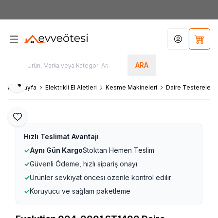
7000tl
ÜZERİ SİPARİŞLERİNİZDE KARGO ÜCRETSİZ
Hesabım
Sepet
ARA
Paylaş
Ana Sayfa
Elektrikli El Aletleri
Kesme Makineleri
Daire Testereler
Favoriye Ekle
Hızlı Teslimat Avantajı
✓
Aynı Gün Kargo
Stoktan Hemen Teslim
✓
Güvenli Ödeme, hızlı sipariş onayı
✓
Ürünler sevkiyat öncesi özenle kontrol edilir
✓
Koruyucu ve sağlam paketleme