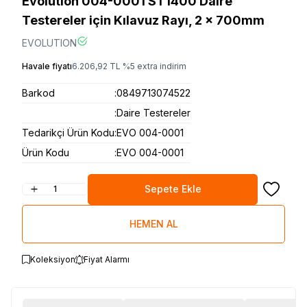
Evolution 004-0001 ST1400 Daire
Testereler için Kılavuz Rayı, 2 x 700mm
EVOLUTION
Havale fiyatı
6.206,92
TL
%
5
extra indirim
Barkod
:
0849713074522
:
Daire Testereler
Tedarikçi Ürün Kodu
:
EVO 004-0001
Ürün Kodu
:
EVO 004-0001
Sepete Ekle
Favoriye
HEMEN AL
Koleksiyon
Fiyat Alarmı