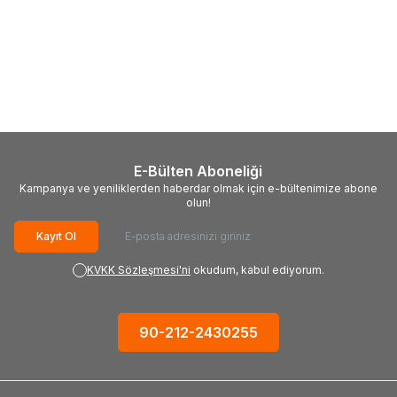
(0)
EVOLUTION
Evolution 027-
0003A R185CCSX+ Daire
Testere, 185mm
14.146,66
TL
E-Bülten Aboneliği
Kampanya ve yeniliklerden haberdar olmak için e-bültenimize abone
olun!
Kayıt Ol
KVKK Sözleşmesi'ni
okudum, kabul ediyorum.
90-212-2430255