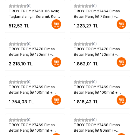
(0)
(0)
TROY
TROY 27450-06 Avuç
TROY
TROY 27464 Elmas
Taşlamalar için Seramik Kuru
Beton Panç (Ø 73mm) +
Elmas Delici, 6mm
Adaptör (400mm)
512,53
TL
1.223,27
TL
(0)
(0)
TROY
TROY 27470 Elmas
TROY
TROY 27470 Elmas
Beton Panç (Ø 120mm) +
Beton Panç (Ø 120mm) +
Adaptör (400mm)
Adaptör (110mm)
2.218,10
TL
1.862,01
TL
(0)
(0)
TROY
TROY 27469 Elmas
TROY
TROY 27469 Elmas
Beton Panç (Ø 100mm) +
Beton Panç (Ø 100mm) +
Adaptör (250mm)
Adaptör (400mm)
1.754,03
TL
1.816,42
TL
(0)
(0)
TROY
TROY 27469 Elmas
TROY
TROY 27468 Elmas
Beton Panç (Ø 100mm) +
Beton Panç (Ø 80mm) +