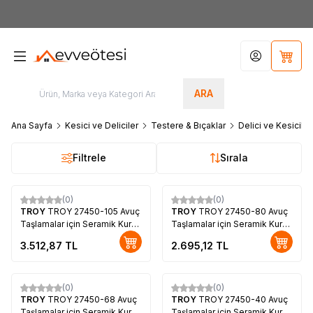
7000tl
ÜZERİ SİPARİŞLERİNİZDE KARGO ÜCRETSİZ
Hesabım
Sepet
ARA
Ana Sayfa
Kesici ve Deliciler
Testere & Bıçaklar
Delici ve Kesiciler
Filtrele
Sırala
(0)
(0)
TROY
TROY 27450-105 Avuç
TROY
TROY 27450-80 Avuç
Taşlamalar için Seramik Kuru
Taşlamalar için Seramik Kuru
Elmas Delici, 105mm
Elmas Delici, 80mm
3.512,87
TL
2.695,12
TL
(0)
(0)
TROY
TROY 27450-68 Avuç
TROY
TROY 27450-40 Avuç
Taşlamalar için Seramik Kuru
Taşlamalar için Seramik Kuru