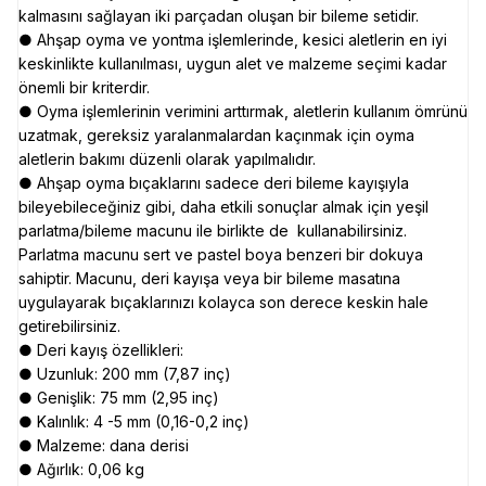
kalmasını sağlayan iki parçadan oluşan bir bileme setidir.
● Ahşap oyma ve yontma işlemlerinde, kesici aletlerin en iyi
keskinlikte kullanılması, uygun alet ve malzeme seçimi kadar
önemli bir kriterdir.
● Oyma işlemlerinin verimini arttırmak, aletlerin kullanım ömrünü
uzatmak, gereksiz yaralanmalardan kaçınmak için oyma
aletlerin bakımı düzenli olarak yapılmalıdır.
● Ahşap oyma bıçaklarını sadece deri bileme kayışıyla
bileyebileceğiniz gibi, daha etkili sonuçlar almak için yeşil
parlatma/bileme macunu ile birlikte de kullanabilirsiniz.
Parlatma macunu sert ve pastel boya benzeri bir dokuya
sahiptir. Macunu, deri kayışa veya bir bileme masatına
uygulayarak bıçaklarınızı kolayca son derece keskin hale
getirebilirsiniz.
● Deri kayış özellikleri:
● Uzunluk: 200 mm (7,87 inç)
● Genişlik: 75 mm (2,95 inç)
● Kalınlık: 4 -5 mm (0,16-0,2 inç)
● Malzeme: dana derisi
● Ağırlık: 0,06 kg