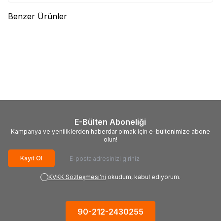
Benzer Ürünler
(0)
BEAVERCRAFT
BeaverCraft
P03 Parlatma Macunu Seti, 3
Parça
460,70
TL
E-Bülten Aboneliği
Kampanya ve yeniliklerden haberdar olmak için e-bültenimize abone
olun!
Kayıt Ol
KVKK Sözleşmesi'ni
okudum, kabul ediyorum.
90-212-2430255