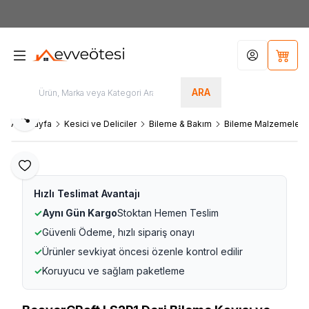
7000tl
ÜZERİ SİPARİŞLERİNİZDE KARGO ÜCRETSİZ
Hesabım
Sepet
ARA
Paylaş
Ana Sayfa
Kesici ve Deliciler
Bileme & Bakım
Bileme Malzemeleri
Favoriye Ekle
Hızlı Teslimat Avantajı
✓
Aynı Gün Kargo
Stoktan Hemen Teslim
✓
Güvenli Ödeme, hızlı sipariş onayı
✓
Ürünler sevkiyat öncesi özenle kontrol edilir
✓
Koruyucu ve sağlam paketleme