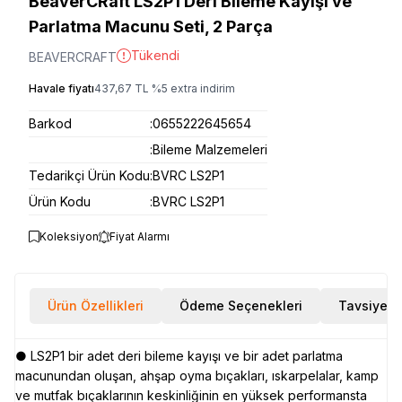
BeaverCRaft LS2P1 Deri Bileme Kayışı ve
Parlatma Macunu Seti, 2 Parça
Tükendi
BEAVERCRAFT
Havale fiyatı
437,67
TL
%
5
extra indirim
Barkod
:
0655222645654
:
Bileme Malzemeleri
Tedarikçi Ürün Kodu
:
BVRC LS2P1
Ürün Kodu
:
BVRC LS2P1
Koleksiyon
Fiyat Alarmı
Ürün Özellikleri
Ödeme Seçenekleri
Tavsiye E
● LS2P1 bir adet deri bileme kayışı ve bir adet parlatma
macunundan oluşan, ahşap oyma bıçakları, ıskarpelalar, kamp
ve mutfak bıçaklarının keskinliğinin en yüksek performansta