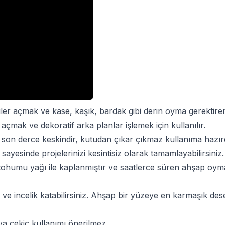
ler açmak ve kase, kaşık, bardak gibi derin oyma gerektire
er açmak ve dekoratif arka planlar işlemek için kullanılır.
ğı, son derce keskindir, kutudan çıkar çıkmaz kullanıma ha
 sayesinde projelerinizi kesintisiz olarak tamamlayabilirsiniz.
ohumu yağı ile kaplanmıştır ve saatlerce süren ahşap oymacı
 incelik katabilirsiniz. Ahşap bir yüzeye en karmaşık dese
eya çekiç kullanımı önerilmez.