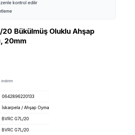
zenle kontrol edilir
etleme
/20 Bükülmüş Oluklu Ahşap
ı, 20mm
 indirim
0642896220133
İskarpela / Ahşap Oyma
BVRC G7L/20
BVRC G7L/20