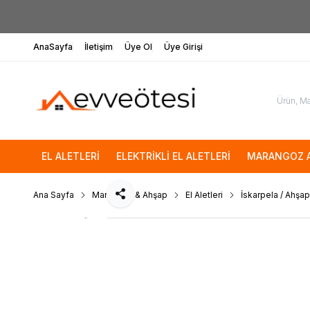
AnaSayfa
İletişim
Üye Ol
Üye Girişi
EL ALETLERİ
ELEKTRİKLİ EL ALETLERİ
MARANGOZ A
Ana Sayfa
Marangoz & Ahşap
El Aletleri
İskarpela / Ahş
Paylaş