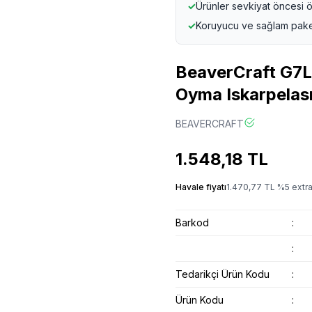
✓
Ürünler sevkiyat öncesi ö
✓
Koruyucu ve sağlam pak
BeaverCraft G7L
Oyma Iskarpelas
BEAVERCRAFT
1.548,18
TL
Havale fiyatı
1.470,77
TL
%
5
extra
Barkod
:
:
Tedarikçi Ürün Kodu
:
Ürün Kodu
: