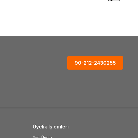
Bıçağı
3.863,34
TL
90-212-2430255
Üyelik İşlemleri
Yeni Üyelik