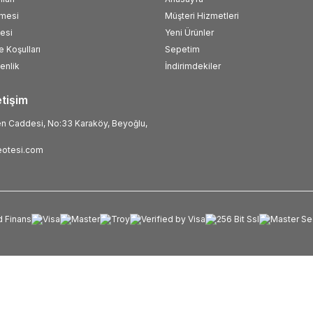
şmesi
Müşteri Hizmetleri
esi
Yeni Ürünler
e Koşulları
Sepetim
venlik
İndirimdekiler
etişim
 Caddesi, No:33 Karaköy, Beyoğlu,
otesi.com