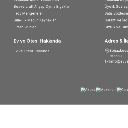
Beavercraft Ahşap Oyma Bıçakları
Üyelik Sözle
Troy Mengeneler
Satış Sözleşm
Sun-Fix Macun Kaynaklar
Garanti ve İad
Fırsat Ürünleri
Gizlilik ve Gü
Ev ve Ötesi Hakkında
Adres & İl
Boğazkesen
Ev ve Ötesi Hakkında
İstanbul
info@evve