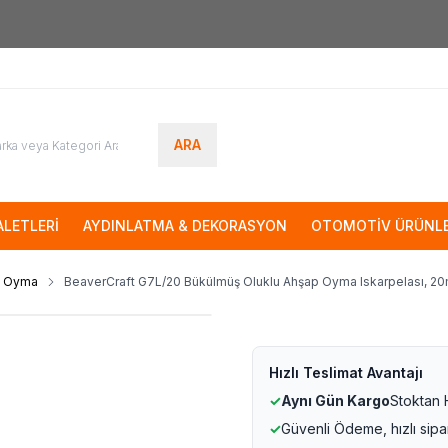
7000tl
ÜZERİ SİPARİŞLERİNİZDE KARGO ÜCRETSİZ
ARA
LETLERİ
AYDINLATMA & DEKORASYON
OTOMOTİV ÜRÜNLE
ap Oyma
BeaverCraft G7L/20 Bükülmüş Oluklu Ahşap Oyma Iskarpelası, 2
Hızlı Teslimat Avantajı
✓
Aynı Gün Kargo
Stoktan
✓
Güvenli Ödeme, hızlı sipa