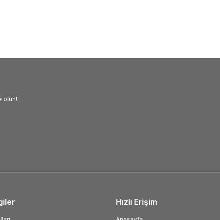
,28
TL
3.664,50
TL
 olun!
giler
Hızlı Erişim
ları
Anasayfa