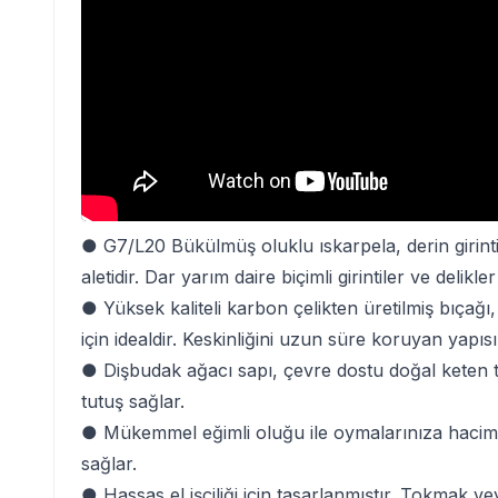
● G7/L20 Bükülmüş oluklu ıskarpela, derin girinti
aletidir. Dar yarım daire biçimli girintiler ve delikl
● Yüksek kaliteli karbon çelikten üretilmiş bıça
için idealdir. Keskinliğini uzun süre koruyan yapısı
● Dişbudak ağacı sapı, çevre dostu doğal keten t
tutuş sağlar.
● Mükemmel eğimli oluğu ile oymalarınıza hacim ve
sağlar.
● Hassas el işçiliği için tasarlanmıştır. Tokmak v