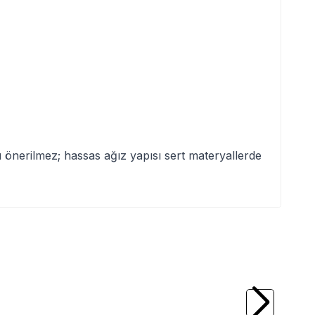
ı önerilmez; hassas ağız yapısı sert materyallerde
(0)
raft BSH1 Dune
BEAVERCRAFT
BeaverCraft BSH3
Kamp ve Av Bıçağı
Nightfall Ceviz Saplı Deri Kılıflı Kamp ve A