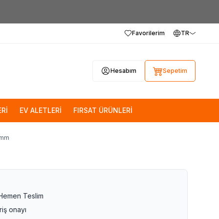
Favorilerim
TR
Hesabım
Sepetim
Rİ
EV ALETLERİ
FIRSAT ÜRÜNLERİ
0mm
 Hemen Teslim
riş onayı