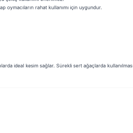
 oymacıların rahat kullanımı için uygundur.
larda ideal kesim sağlar. Sürekli sert ağaçlarda kullanılmas
(0)
(0)
WERT 2504 Freze Uç Seti, 12
BEAVERCRAFT
BeaverC
Ceviz Saplı Deri Kılıflı 