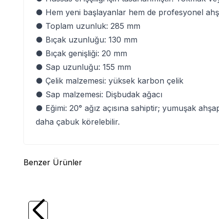
● Hem yeni başlayanlar hem de profesyonel ahşap
● Toplam uzunluk: 285 mm
● Bıçak uzunluğu: 130 mm
● Bıçak genişliği: 20 mm
● Sap uzunluğu: 155 mm
● Çelik malzemesi: yüksek karbon çelik
● Sap malzemesi: Dişbudak ağacı
● Eğimi: 20° ağız açısına sahiptir; yumuşak ahşap
daha çabuk körelebilir.
Benzer Ürünler
(0)
TROY
TROY 25004 Ahşap Oyma Seti, 12
WERT
Parça
Parça