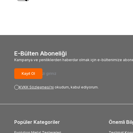
2.215,74
TL
1.136
E-Bülten Aboneliği
Kampanya ve yeniliklerden haberdar olmak için e-bültenimize abone
Kayıt Ol
KVKK Sözleşmesi'ni
okudum, kabul ediyorum.
Popüler Kategoriler
Önemli Bil
Evolution Metal Testereleri
Teslimat Koşul